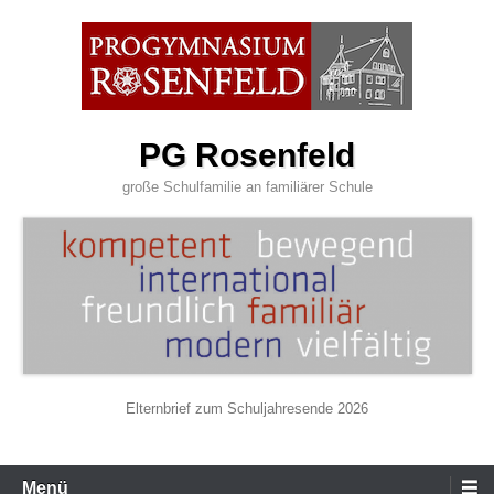
Zum
Inhalt
wechseln
PG Rosenfeld
große Schulfamilie an familiärer Schule
Elternbrief zum Schuljahresende 2026
Primäres
Menü