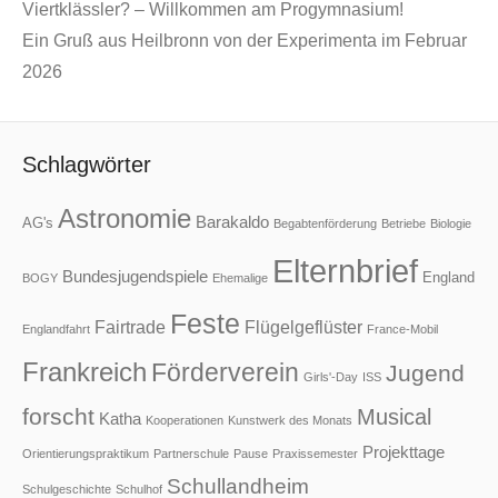
Viertklässler? – Willkommen am Progymnasium!
Ein Gruß aus Heilbronn von der Experimenta im Februar
2026
Schlagwörter
Astronomie
Barakaldo
AG's
Begabtenförderung
Betriebe
Biologie
Elternbrief
Bundesjugendspiele
England
BOGY
Ehemalige
Feste
Fairtrade
Flügelgeflüster
Englandfahrt
France-Mobil
Frankreich
Förderverein
Jugend
Girls'-Day
ISS
forscht
Musical
Katha
Kooperationen
Kunstwerk des Monats
Projekttage
Orientierungspraktikum
Partnerschule
Pause
Praxissemester
Schullandheim
Schulgeschichte
Schulhof