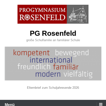
Zum
Inhalt
wechseln
PG Rosenfeld
große Schulfamilie an familiärer Schule
Elternbrief zum Schuljahresende 2026
Primäres
Menü