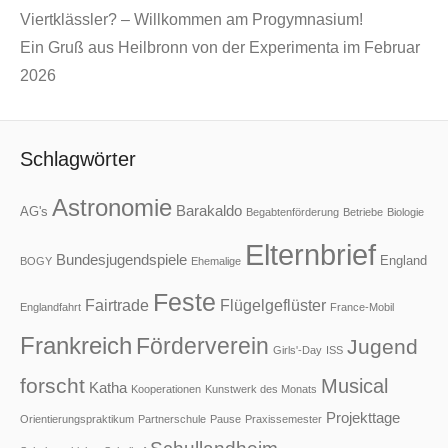
Viertklässler? – Willkommen am Progymnasium!
Ein Gruß aus Heilbronn von der Experimenta im Februar
2026
Schlagwörter
Astronomie
Barakaldo
AG's
Begabtenförderung
Betriebe
Biologie
Elternbrief
Bundesjugendspiele
England
BOGY
Ehemalige
Feste
Fairtrade
Flügelgeflüster
Englandfahrt
France-Mobil
Frankreich
Förderverein
Jugend
Girls'-Day
ISS
forscht
Musical
Katha
Kooperationen
Kunstwerk des Monats
Projekttage
Orientierungspraktikum
Partnerschule
Pause
Praxissemester