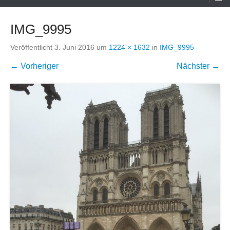
Menü
IMG_9995
Veröffentlicht
3. Juni 2016
um
1224 × 1632
in
IMG_9995
← Vorheriger
Nächster →