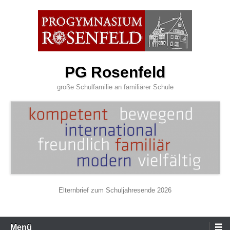
Zum
Inhalt
wechseln
PG Rosenfeld
große Schulfamilie an familiärer Schule
Elternbrief zum Schuljahresende 2026
Primäres
Menü