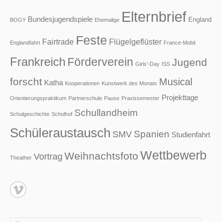
Elternbrief
Bundesjugendspiele
England
BOGY
Ehemalige
Feste
Fairtrade
Flügelgeflüster
Englandfahrt
France-Mobil
Frankreich
Förderverein
Jugend
Girls'-Day
ISS
forscht
Musical
Katha
Kooperationen
Kunstwerk des Monats
Projekttage
Orientierungspraktikum
Partnerschule
Pause
Praxissemester
Schullandheim
Schulgeschichte
Schulhof
Schüleraustausch
Spanien
SMV
Studienfahrt
Wettbewerb
Weihnachtsfoto
Vortrag
Theather