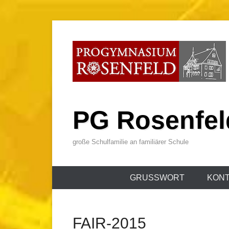
Zum
Inhalt
wechseln
PG Rosenfel
große Schulfamilie an familiärer Schule
Primäres
GRUSSWORT
KONT
Menü
FAIR-2015