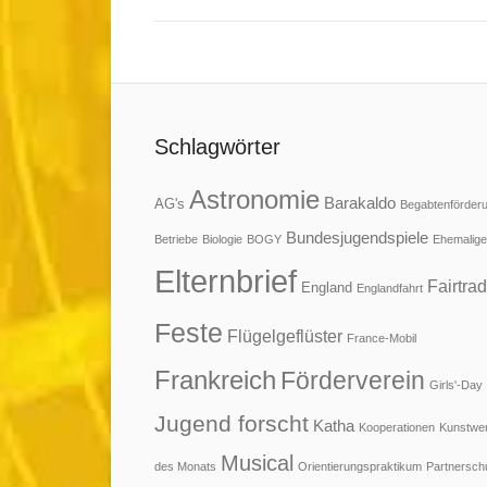
Schlagwörter
Astronomie
Barakaldo
AG's
Begabtenförder
Bundesjugendspiele
Betriebe
Biologie
BOGY
Ehemalige
Elternbrief
Fairtra
England
Englandfahrt
Feste
Flügelgeflüster
France-Mobil
Frankreich
Förderverein
Girls'-Day
Jugend forscht
Katha
Kooperationen
Kunstwe
Musical
des Monats
Orientierungspraktikum
Partnersch