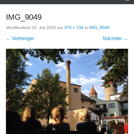
Menü
IMG_9049
Veröffentlicht
15. Juli 2015
um
979 × 734
in
IMG_9049
← Vorheriger
Nächster →