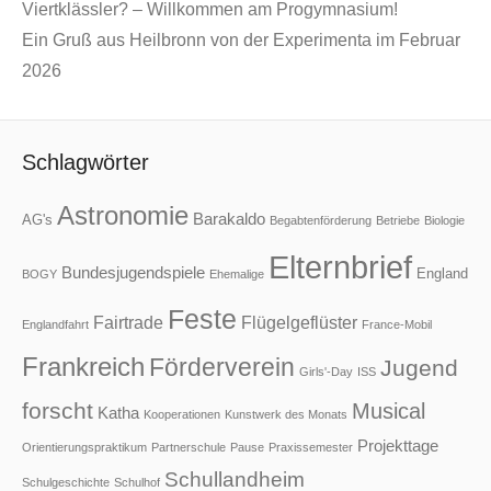
Viertklässler? – Willkommen am Progymnasium!
Ein Gruß aus Heilbronn von der Experimenta im Februar
2026
Schlagwörter
Astronomie
Barakaldo
AG's
Begabtenförderung
Betriebe
Biologie
Elternbrief
Bundesjugendspiele
England
BOGY
Ehemalige
Feste
Fairtrade
Flügelgeflüster
Englandfahrt
France-Mobil
Frankreich
Förderverein
Jugend
Girls'-Day
ISS
forscht
Musical
Katha
Kooperationen
Kunstwerk des Monats
Projekttage
Orientierungspraktikum
Partnerschule
Pause
Praxissemester
Schullandheim
Schulgeschichte
Schulhof