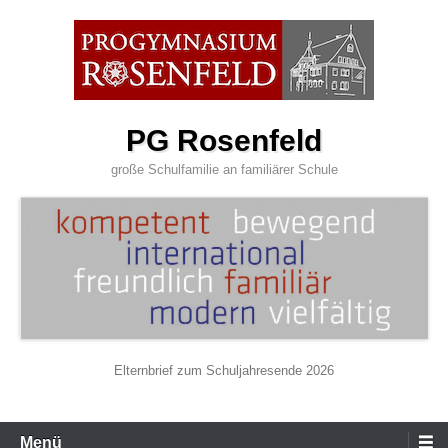
Zum
Inhalt
wechseln
PG Rosenfeld
große Schulfamilie an familiärer Schule
Elternbrief zum Schuljahresende 2026
Primäres
Menü