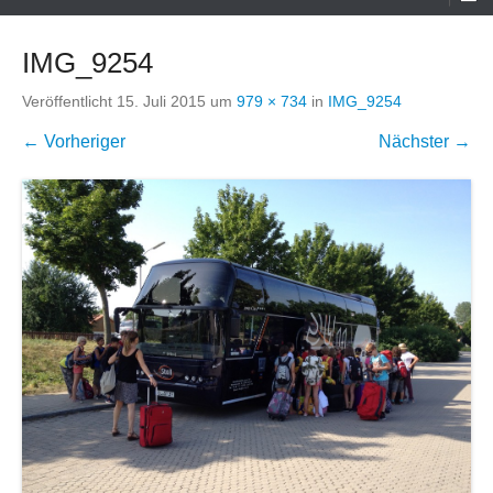
Menü
IMG_9254
Veröffentlicht
15. Juli 2015
um
979 × 734
in
IMG_9254
← Vorheriger
Nächster →