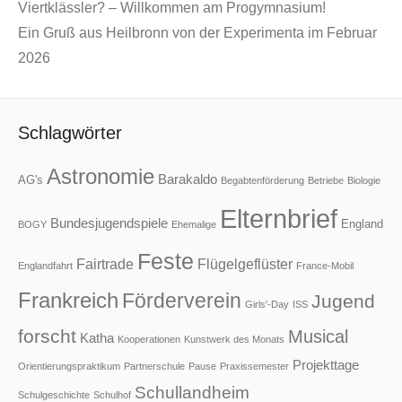
Viertklässler? – Willkommen am Progymnasium!
Ein Gruß aus Heilbronn von der Experimenta im Februar
2026
Schlagwörter
Astronomie
Barakaldo
AG's
Begabtenförderung
Betriebe
Biologie
Elternbrief
Bundesjugendspiele
England
BOGY
Ehemalige
Feste
Fairtrade
Flügelgeflüster
Englandfahrt
France-Mobil
Frankreich
Förderverein
Jugend
Girls'-Day
ISS
forscht
Musical
Katha
Kooperationen
Kunstwerk des Monats
Projekttage
Orientierungspraktikum
Partnerschule
Pause
Praxissemester
Schullandheim
Schulgeschichte
Schulhof