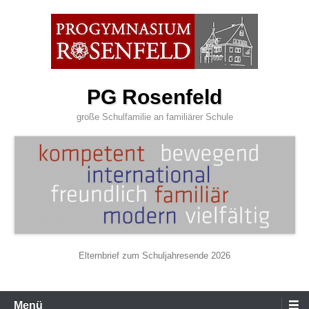
Zum
Inhalt
wechseln
PG Rosenfeld
große Schulfamilie an familiärer Schule
Elternbrief zum Schuljahresende 2026
Primäres
Menü