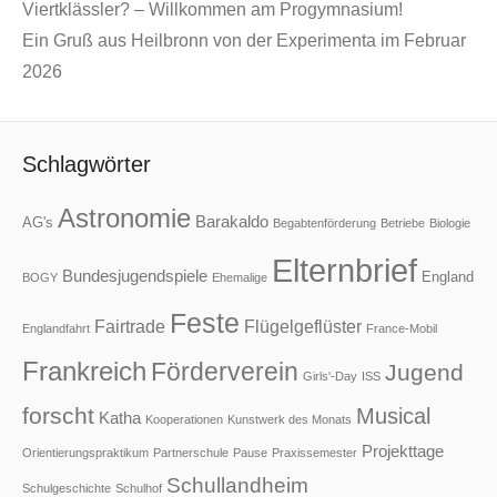
Viertklässler? – Willkommen am Progymnasium!
Ein Gruß aus Heilbronn von der Experimenta im Februar
2026
Schlagwörter
Astronomie
Barakaldo
AG's
Begabtenförderung
Betriebe
Biologie
Elternbrief
Bundesjugendspiele
England
BOGY
Ehemalige
Feste
Fairtrade
Flügelgeflüster
Englandfahrt
France-Mobil
Frankreich
Förderverein
Jugend
Girls'-Day
ISS
forscht
Musical
Katha
Kooperationen
Kunstwerk des Monats
Projekttage
Orientierungspraktikum
Partnerschule
Pause
Praxissemester
Schullandheim
Schulgeschichte
Schulhof