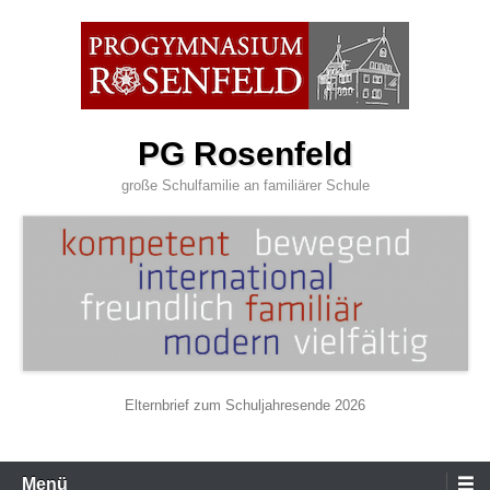
Zum
Inhalt
wechseln
PG Rosenfeld
große Schulfamilie an familiärer Schule
Elternbrief zum Schuljahresende 2026
Primäres
Menü