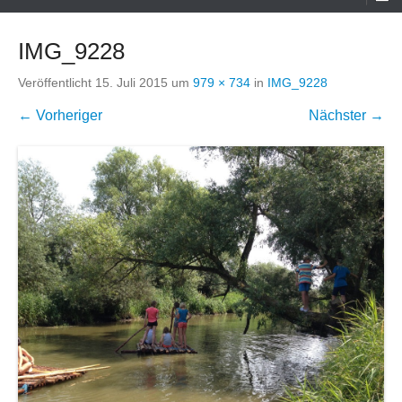
Menü
IMG_9228
Veröffentlicht
15. Juli 2015
um
979 × 734
in
IMG_9228
← Vorheriger
Nächster →