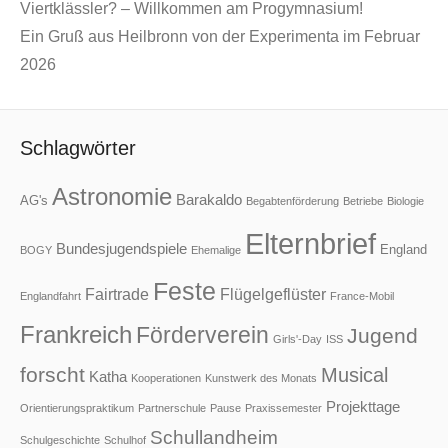
Viertklässler? – Willkommen am Progymnasium!
Ein Gruß aus Heilbronn von der Experimenta im Februar
2026
Schlagwörter
Astronomie
Barakaldo
AG's
Begabtenförderung
Betriebe
Biologie
Elternbrief
Bundesjugendspiele
England
BOGY
Ehemalige
Feste
Fairtrade
Flügelgeflüster
Englandfahrt
France-Mobil
Frankreich
Förderverein
Jugend
Girls'-Day
ISS
forscht
Musical
Katha
Kooperationen
Kunstwerk des Monats
Projekttage
Orientierungspraktikum
Partnerschule
Pause
Praxissemester
Schullandheim
Schulgeschichte
Schulhof