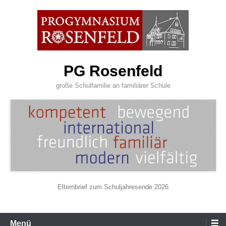
Zum
Inhalt
wechseln
PG Rosenfeld
große Schulfamilie an familiärer Schule
Elternbrief zum Schuljahresende 2026
Primäres
Menü