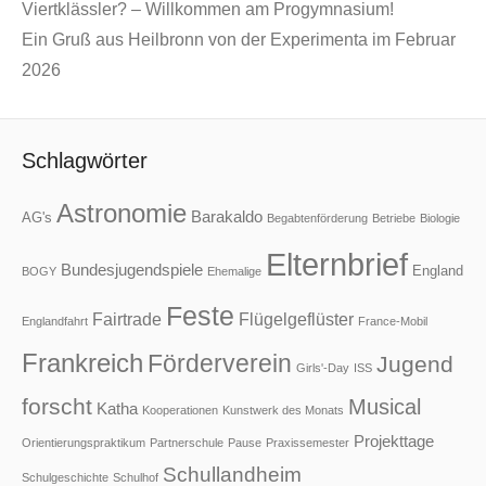
Viertklässler? – Willkommen am Progymnasium!
Ein Gruß aus Heilbronn von der Experimenta im Februar
2026
Schlagwörter
Astronomie
Barakaldo
AG's
Begabtenförderung
Betriebe
Biologie
Elternbrief
Bundesjugendspiele
England
BOGY
Ehemalige
Feste
Fairtrade
Flügelgeflüster
Englandfahrt
France-Mobil
Frankreich
Förderverein
Jugend
Girls'-Day
ISS
forscht
Musical
Katha
Kooperationen
Kunstwerk des Monats
Projekttage
Orientierungspraktikum
Partnerschule
Pause
Praxissemester
Schullandheim
Schulgeschichte
Schulhof