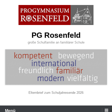
Zum
Inhalt
wechseln
PG Rosenfeld
große Schulfamilie an familiärer Schule
Elternbrief zum Schuljahresende 2026
Primäres
Menü