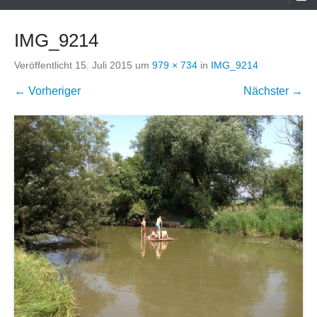
Menü
IMG_9214
Veröffentlicht
15. Juli 2015
um
979 × 734
in
IMG_9214
← Vorheriger
Nächster →